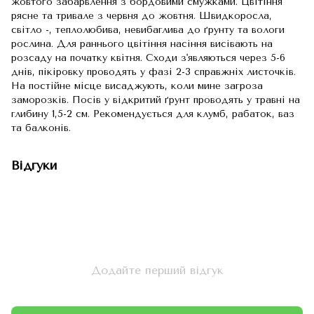
жовто­го забарвлення з бордовими смужками. Цвітіння
рясне та тривале з червня до жовтня. Швидкоросла,
світло -, те­плолюбива, невибаглива до ґрунту та вологи
рослина. Для раннього цвітіння насіння висівають на
розсаду на по­чатку квітня. Сходи з'являються через 5-6
днів, пікіровку проводять у фазі 2-3 справжніх листочків.
На постійне місце висаджують, коли мине загроза
заморозків. Посів у відкритий ґрунт проводять у травні на
глибину 1,5-2 см. Рекомендується для клумб, рабаток, ваз
та балконів.
Відгуки
Додайте перший відгук