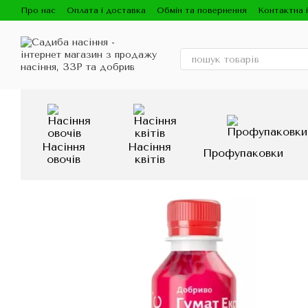
Перейти до основного контенту
Про нас
Оплата і доставка
Обмін та повернення
Контактна 
Насіння
Насіння
Профупаковки
овочів
квітів