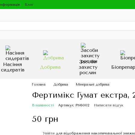
інформація
Блог
Засоби
Насіння
Добрива
захисту
Біопрепа
сидератів
рослин
Головна
Добрива
Мінеральні добрива
Фертимікс Гумат екстра, 
В наявності
Артикул: PN6002
Написати відгук
50 грн
Увійти
для відображення накопичувальної знижк
%