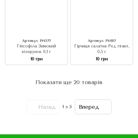
Артикул: PN577
Артикул: PN187
Гіпсофіла Зимовий
Гірчиця салатна Ред гігант,
візерунок 0,1 г
0,5 г
10 грн
10 грн
Показати ще 20 товарів
Назад
Вперед
1
з 5