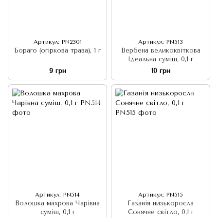
Артикул: PN2301
Артикул: PN513
Бораго (огіркова трава), 1 г
Вербена великоквіткова
Ідеальна суміш, 0,1 г
9 грн
10 грн
Артикул: PN514
Артикул: PN515
Волошка махрова Чарівна
Газанія низькоросла
суміш, 0,1 г
Cонячне світло, 0,1 г