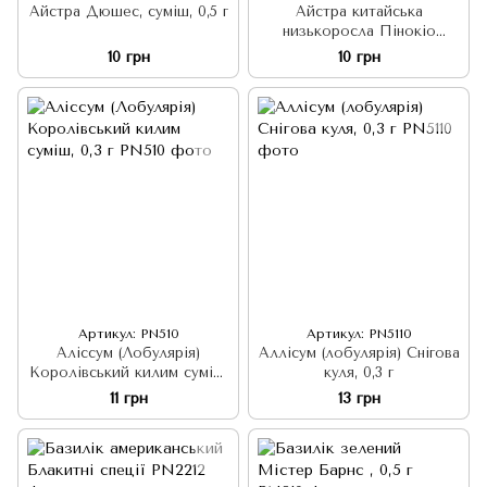
Айстра Дюшес, суміш, 0,5 г
Айстра китайська
низькоросла Пінокіо
суміш, 0,1 г
10 грн
10 грн
Артикул: PN510
Артикул: PN5110
Аліссум (Лобулярія)
Аллісум (лобулярія) Снігова
Королівський килим суміш,
куля, 0,3 г
0,3 г
11 грн
13 грн