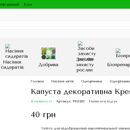
інформація
Блог
Засоби
Насіння
Добрива
захисту
Біопрепа
сидератів
рослин
Головна
Насіння квітів
Однорічники
Однорічники 
Капуста декоративна Крей
В наявності
Артикул: PN5261
Написати відгук
40 грн
Увійти
для відображення накопичувальної знижк
%