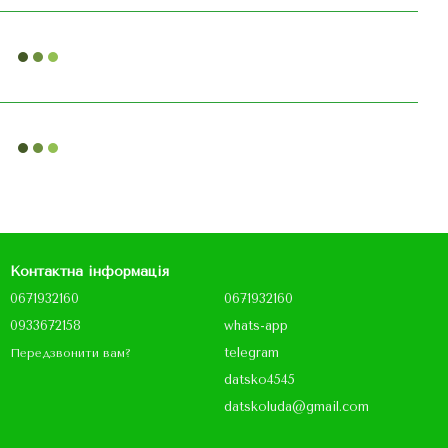
Контактна інформація
0671932160
0671932160
0933672158
whats-app
telegram
Передзвонити вам?
datsko4545
datskoluda@gmail.com