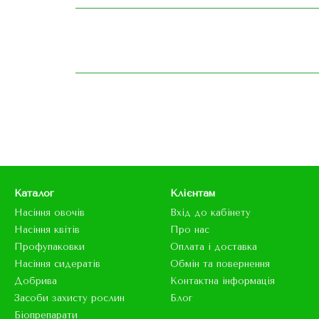
Каталог
Клієнтам
Насіння овочів
Вхід до кабінету
Насіння квітів
Про нас
Профупаковки
Оплата і доставка
Насіння сидератів
Обмін та повернення
Добрива
Контактна інформація
Засоби захисту рослин
Блог
Біопрепарати