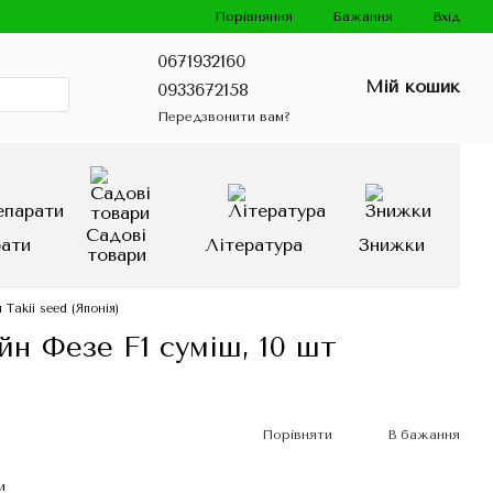
Порівняння
Бажання
Вхід
0671932160
Мій кошик
0933672158
Передзвонити вам?
Садові
рати
Література
Знижки
товари
Тakii seed (Японія)
н Фезе F1 суміш, 10 шт
Порівняти
В бажання
и