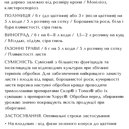
на дерево залежно від розміру крони / Моніліоз,
клястероспоріоз
ПОЛУНИЦЯ / 6 г (до цвітіння) або 3 г (після цвітіння) на
5 л води / 5 л розчину на сотку / Борошниста роса, біла і
бура плямистості, сіра гниль
ВИНОГРАД / 6 г на 6–8 л води / 1,5–2 л розчину на кущ
/ Мілдью, оїдіум, сіра гниль
ГАЗОННІ ТРАВИ / 6 г на 5 л води / 5 л розчину на сотку
/ Плямистості листя
СУМІСНІСТЬ. Сумісний з більшістю фунгіцидів та
інсектицидів на відповідних культурах при збіганні
термінів обробки. Для забезпечення найкращого захисту
листя і плодів від парші, борошнистої роси, кучерявості
листя персика наступні обробки краще проводити
триазоловими препаратами Скор® і Топаз® або їх
сумішшю з препаратом Хорус®. Обробки перед збиранням
урожаю значно покращують якість продукції при
зберіганні.
ЗАСТОСУВАННЯ. Оптимальні строки застосування:
• На плодових - від фази зеленого конуса до цвітіння