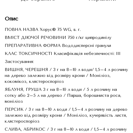
Опис
ПОВНА НАЗВА Хорус® 75 WG, в. г.
ВМІСТ ДІЮЧОЇ РЕЧОВИНИ 750 г/кг ципродинілу
ПРЕПАРАТИВНА ФОРМА Вододисперсні гранули
КЛАС ТОКСИЧНОСТІ Класифікація небезпечності: III
Застосування:
ВИШНЯ, ЧЕРЕШНЯ / 3 г на 8–10 л води/ 1,5–4 л розчину
на дерево залежно від розміру крони / Моніліоз,
кокомікоз, клястероспоріоз
ЯБЛУНЯ, ГРУША 3 г на 8–10 л води / 5 л розчину на
сотку або 2–5 л на дерево / Парша, борошниста роса,
моніліоз
ПЕРСИК / 3 г на 8–10 л води / 1,5–4 л розчину на дерево
залежно від розміру крони / Моніліоз, кучерявість листя,
клястероспоріоз
СЛИВА, АБРИКОС / 3 г на 8–10 л води / 1,5–4 л розчину