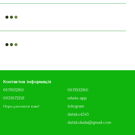
Контактна інформація
0671932160
0671932160
0933672158
whats-app
telegram
Передзвонити вам?
datsko4545
datskoluda@gmail.com