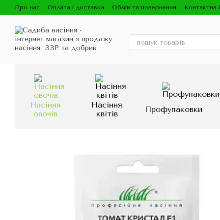
Перейти до основного контенту
Про нас
Оплата і доставка
Обмін та повернення
Контактна 
Насіння
Насіння
Профупаковки
овочів
квітів