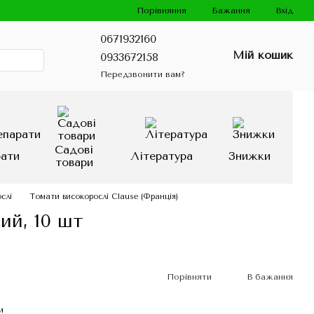
Порівняння
Бажання
Вхід
0671932160
Мій кошик
0933672158
Передзвонити вам?
Садові
рати
Література
Знижки
товари
слі
Томати високорослі Clause (Франція)
ий, 10 шт
Порівняти
В бажання
и