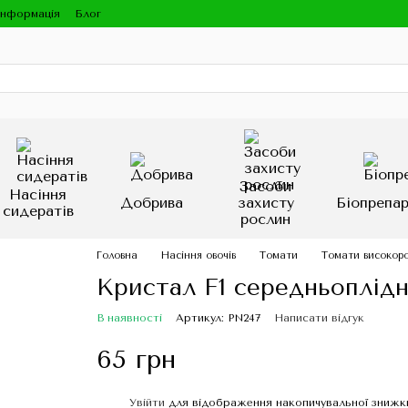
інформація
Блог
Засоби
Насіння
Добрива
захисту
Біопрепа
сидератів
рослин
Головна
Насіння овочів
Томати
Томати високоро
Кристал F1 середньоплідн
В наявності
Артикул: PN247
Написати відгук
65 грн
Увійти
для відображення накопичувальної знижк
%