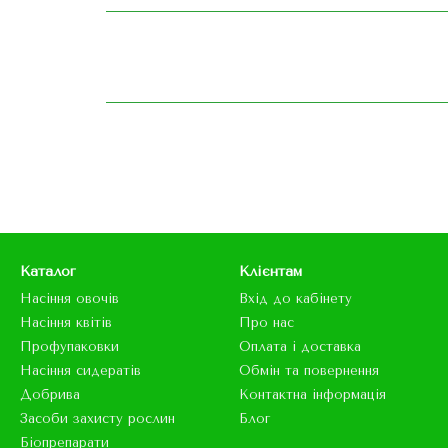
Каталог
Клієнтам
Насіння овочів
Вхід до кабінету
Насіння квітів
Про нас
Профупаковки
Оплата і доставка
Насіння сидератів
Обмін та повернення
Добрива
Контактна інформація
Засоби захисту рослин
Блог
Біопрепарати