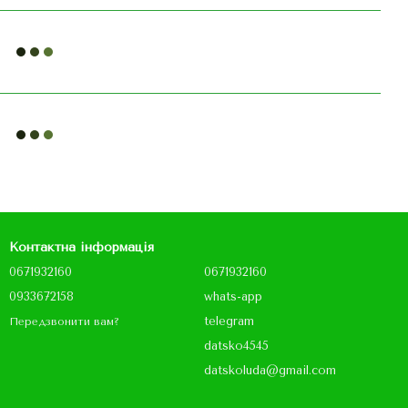
Контактна інформація
0671932160
0671932160
0933672158
whats-app
telegram
Передзвонити вам?
datsko4545
datskoluda@gmail.com