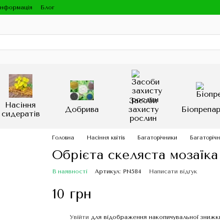
інформація
Блог
Засоби
Насіння
Добрива
захисту
Біопрепа
сидератів
рослин
Головна
Насіння квітів
Багаторічники
Багаторіч
Обрієта скеляста мозаїка 
В наявності
Артикул: PN584
Написати відгук
10 грн
Увійти
для відображення накопичувальної знижк
%