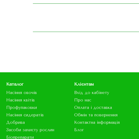
Каталог
Клієнтам
Насіння овочів
Вхід до кабінету
Насіння квітів
Про нас
Профупаковки
Оплата і доставка
Насіння сидератів
Обмін та повернення
Добрива
Контактна інформація
Засоби захисту рослин
Блог
Біопрепарати