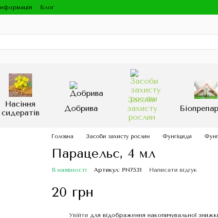
інформація
Блог
Засоби
Насіння
Добрива
захисту
Біопрепа
сидератів
рослин
Головна
Засоби захисту рослин
Фунгіциди
Фунг
Парацельс, 4 мл
В наявності
Артикул: PN7531
Написати відгук
20 грн
Увійти
для відображення накопичувальної знижк
%