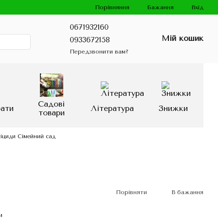
Порівняння
Бажання
Вхід
0671932160
Мій кошик
0933672158
Передзвонити вам?
Садові
рати
Література
Знижки
товари
іциди Сімейний сад
Порівняти
В бажання
и