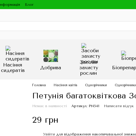
інформація
Блог
Засоби
Насіння
Добрива
захисту
Біопрепа
сидератів
рослин
Головна
Насіння квітів
Однорічники
Однорічники
Петунія багатоквіткова З
Немає в наявності
Артикул: PN541
Написати відгук
29 грн
Увійти
для відображення накопичувальної знижк
%