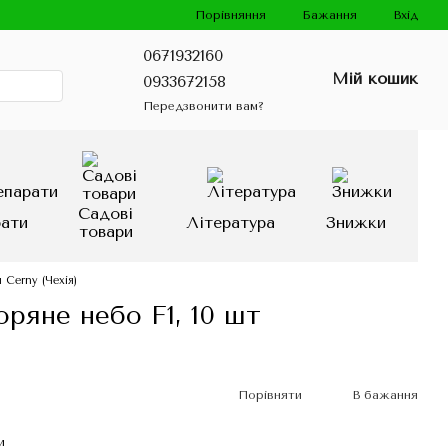
Порівняння
Бажання
Вхід
0671932160
Мій кошик
0933672158
Передзвонити вам?
Садові
рати
Література
Знижки
товари
 Cerny (Чехія)
оряне небо F1, 10 шт
Порівняти
В бажання
и