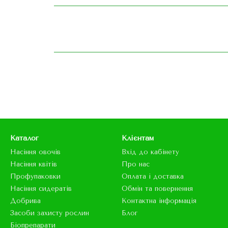
Каталог
Клієнтам
Насіння овочів
Вхід до кабінету
Насіння квітів
Про нас
Профупаковки
Оплата і доставка
Насіння сидератів
Обмін та повернення
Добрива
Контактна інформація
Засоби захисту рослин
Блог
Біопрепарати