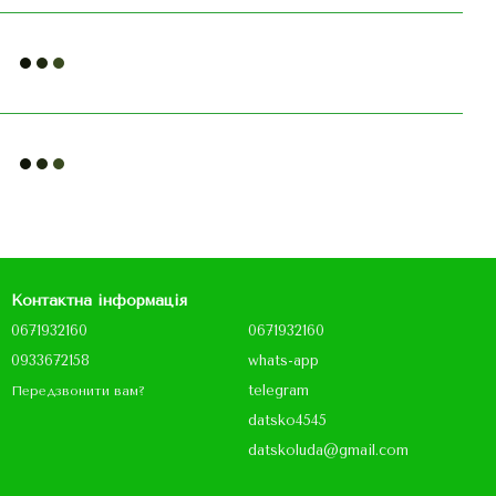
Контактна інформація
0671932160
0671932160
0933672158
whats-app
telegram
Передзвонити вам?
datsko4545
datskoluda@gmail.com