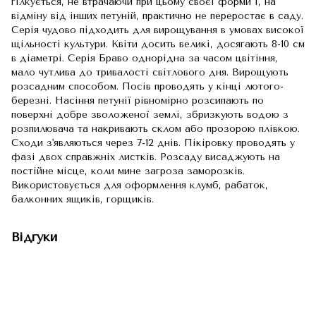
гілкується, не втрачаючи при цьому своєї форми і, на
відміну від інших петуній, практично не переростає в саду.
Серія чудово підходить для вирощування в умовах високої
щільності культури. Квіти досить великі, досягають 8-10 см
в діаметрі. Серія Браво однорідна за часом цвітіння,
мало чутлива до тривалості світлового дня. Вирощують
розсадним способом. Посів проводять у кінці лютого-
березні. Насіння петунії рівномірно розсипають по
поверхні добре зволоженої землі, збризкують водою з
розпилювача та накривають склом або прозорою плівкою.
Сходи з'являються через 7-12 днів. Пікіровку проводять у
фазі двох справжніх листків. Розсаду висаджують на
постійне місце, коли мине загроза заморозків.
Використовується для оформлення клумб, рабаток,
балконних ящиків, горщиків.
Відгуки