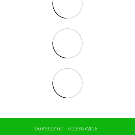
0671932160
0933672158