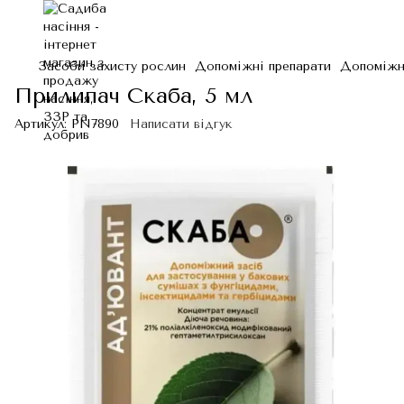
Засоби захисту рослин
Допоміжні препарати
Допоміжні
Прилипач Скаба, 5 мл
Артикул:
PN7890
Написати відгук