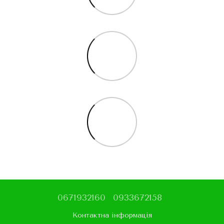
0671932160
0933672158
Контактна інформація