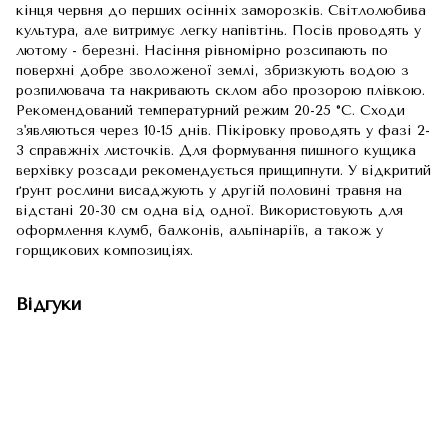
кінця червня до перших осінніх заморозків. Світлолюбива
культура, але витримує легку напівтінь. Посів проводять у
лютому - березні. Насіння рівномірно розсипають по
поверхні добре зволоженої землі, збризкують водою з
розпилювача та накривають склом або прозорою плівкою.
Рекомендований температурний режим 20-25 °С. Сходи
з'являються через 10-15 днів. Пікіровку проводять у фазі 2-
3 справжніх листочків. Для формування пишного кущика
верхівку розсади рекомендується прищипнути. У відкритий
ґрунт рослини висаджують у другій половині травня на
відстані 20-30 см одна від одної. Використовують для
оформлення клумб, балконів, альпінаріїв, а також у
горщикових композиціях.
Відгуки