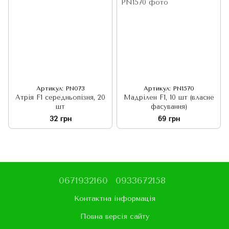
Артикул: PN073
Артикул: PN1570
Атрія F1 середньопізня, 20
Мадрілен F1, 10 шт (власне
шт
фасування)
32 грн
69 грн
0671932160
0933672158
Контактна інформація
Повна версія сайту