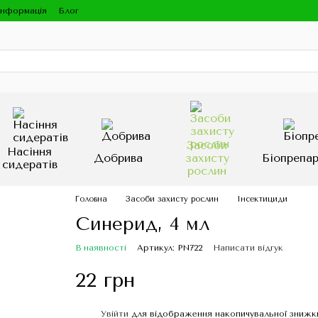
інформація
Блог
Засоби
Насіння
Добрива
захисту
Біопрепа
сидератів
рослин
Головна
Засоби захисту рослин
Інсектициди
Синерид, 4 мл
В наявності
Артикул: PN722
Написати відгук
22 грн
Увійти
для відображення накопичувальної знижк
%