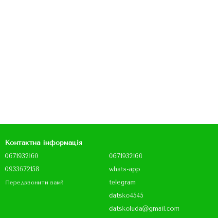
Контактна інформація
0671932160
0671932160
0933672158
whats-app
telegram
Передзвонити вам?
datsko4545
datskoluda@gmail.com