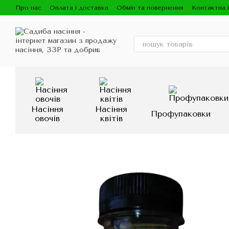
Перейти до основного контенту
Про нас
Оплата і доставка
Обмін та повернення
Контактна 
Насіння
Насіння
Профупаковки
овочів
квітів