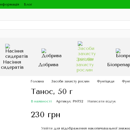
інформація
Блог
Засоби
Насіння
Добрива
захисту
Біопрепа
сидератів
рослин
Головна
Засоби захисту рослин
Фунгіциди
Фунг
Танос, 50 г
В наявності
Артикул: PN752
Написати відгук
230 грн
Увійти
для відображення накопичувальної знижк
%