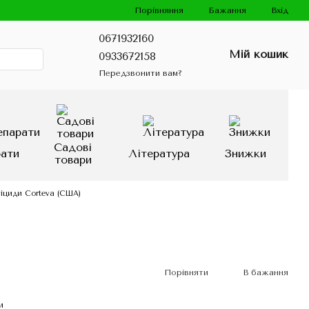
Порівняння
Бажання
Вхід
0671932160
Мій кошик
0933672158
Передзвонити вам?
Садові
рати
Література
Знижки
товари
іциди Corteva (США)
Порівняти
В бажання
и