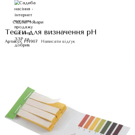
Садові товари
Тести для визначення рН
Артикул:
PN907
Написати відгук