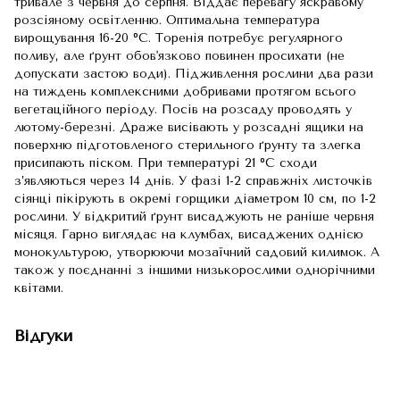
тривале з червня до серпня. Віддає перевагу яскравому
розсіяному освітленню. Оптимальна температура
вирощування 16-20 ⁰С. Торенія потребує регулярного
поливу, але ґрунт обов'язково повинен просихати (не
допускати застою води). Підживлення рослини два рази
на тиждень комплексними добривами протягом всього
вегетаційного періоду. Посів на розсаду проводять у
лютому-березні. Драже висівають у розсадні ящики на
поверхню підготовленого стерильного ґрунту та злегка
присипають піском. При температурі 21 ⁰С сходи
з’являються через 14 днів. У фазі 1-2 справжніх листочків
сіянці пікірують в окремі горщики діаметром 10 см, по 1-2
рослини. У відкритий ґрунт висаджують не раніше червня
місяця. Гарно виглядає на клумбах, висаджених однією
монокультурою, утворюючи мозаїчний садовий килимок. А
також у поєднанні з іншими низькорослими однорічними
квітами.
Відгуки