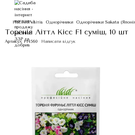
Насіння квітів
Однорічники
Однорічники Sakata (Японі
Торенія Літтл Кісс F1 суміш, 10 шт
Артикул:
PN560
Написати відгук