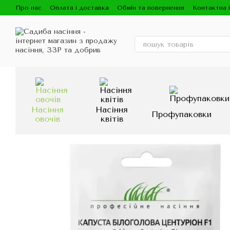
Перейти до основного контенту
Про нас
Оплата і доставка
Обмін та повернення
Контактна 
Насіння
Насіння
Профупаковки
овочів
квітів