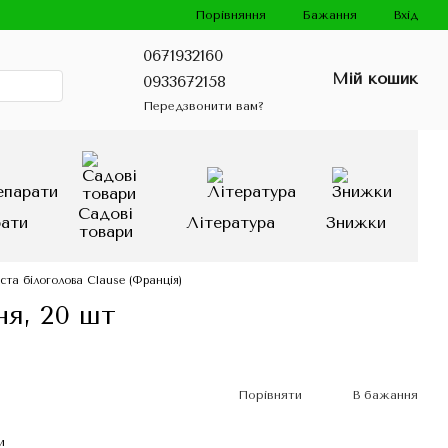
Порівняння
Бажання
Вхід
0671932160
Мій кошик
0933672158
Передзвонити вам?
Садові
рати
Література
Знижки
товари
ста білоголова Clause (Франція)
ня, 20 шт
Порівняти
В бажання
и