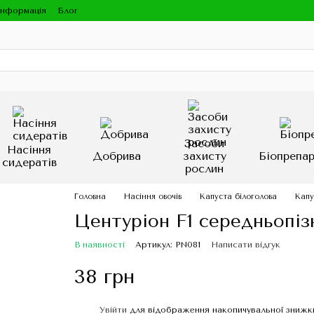
інформація
Блог
Засоби
Насіння
Добрива
захисту
Біопрепа
сидератів
рослин
Головна
Насіння овочів
Капуста білоголова
Капу
Центуріон F1 середньопіз
В наявності
Артикул: PN081
Написати відгук
38 грн
Увійти
для відображення накопичувальної знижк
%