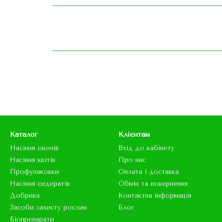
Каталог
Клієнтам
Насіння овочів
Вхід до кабінету
Насіння квітів
Про нас
Профупаковки
Оплата і доставка
Насіння сидератів
Обмін та повернення
Добрива
Контактна інформація
Засоби захисту рослин
Блог
Біопрепарати