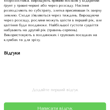
Морозостійка. Вирощують прямим посівом у відкритий
ґрунт у травні-червні або через розсаду. Насіння
розподіляють по субстрату, злегка присипавши їх зверху
землею. Сходи з'являються через тиждень. Вирощуючи
через розсаду, рослини можуть цвісти в перший рік, але
цвітіння буде поодиноке. Найбільшої густоти суцвіття
набувають на другий рік (травень-серпень).
Використовують в поодиноких і групових посадках на
клумбах та для зрізу.
Відгуки
Додайте перший відгук
Написати відгук