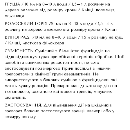
ГРУША / 10 мл на 8–10 л води / 1,5–4 л розчину на
дерево залежно від розміру крони / Кліщі, попелиця,
медяниця
ВОЛОСЬКИЙ ГОРІХ /10 мл на 8–10 л води / 1,5–4 л
розчину на дерево залежно від розміру крони / Кліщі
ВИНОГРАД /10 мл на 8–10 л води / 1,5 л розчину на кущ
/ Кліщі, листкова філоксера
СУМІСНІСТЬ. Сумісний з більшістю фунгіцидів на
відповідних культурах при збіганні термінів обробки. Щоб
запобігти виникненню резистентності, не слід
застосовувати позачергово (тричі поспіль) з іншими
препаратами з хімічної групи авермектинів. Не
використовувати в бакових сумішах з фунгіцидами, які
мають лужну реакцію. Препарат має додаткову дію на
тютюнового, західного квіткового трипсів, мінуючих
шкідників.
ЗАСТОСУВАННЯ. Для підвищення дії на шкідників
препарат бажано застосовувати вранці, ввечері або у
похмуру погоду.