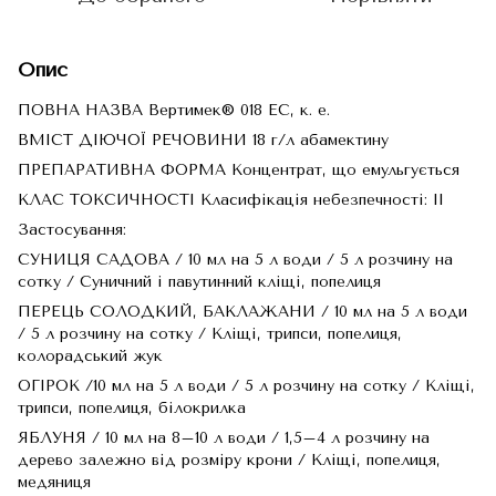
Опис
ПОВНА НАЗВА Вертимек® 018 EC, к. е.
ВМІСТ ДІЮЧОЇ РЕЧОВИНИ 18 г/л абамектину
ПРЕПАРАТИВНА ФОРМА Концентрат, що емульгується
КЛАС ТОКСИЧНОСТІ Класифікація небезпечності: II
Застосування:
СУНИЦЯ САДОВА / 10 мл на 5 л води / 5 л розчину на
сотку / Суничний і павутинний кліщі, попелиця
ПЕРЕЦЬ СОЛОДКИЙ, БАКЛАЖАНИ / 10 мл на 5 л води
/ 5 л розчину на сотку / Кліщі, трипси, попелиця,
колорадський жук
ОГІРОК /10 мл на 5 л води / 5 л розчину на сотку / Кліщі,
трипси, попелиця, білокрилка
ЯБЛУНЯ / 10 мл на 8–10 л води / 1,5–4 л розчину на
дерево залежно від розміру крони / Кліщі, попелиця,
медяниця