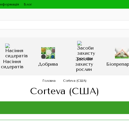
інформація
Блог
Засоби
Насіння
Добрива
захисту
Біопрепа
сидератів
рослин
Головна
Corteva (США)
Corteva (США)