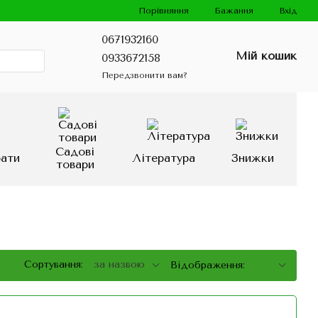
Порівняння
Бажання
Вхід
0671932160
Мій кошик
0933672158
Передзвонити вам?
Садові
рати
Література
Знижки
товари
Сортування:
за назвою
Відображення: