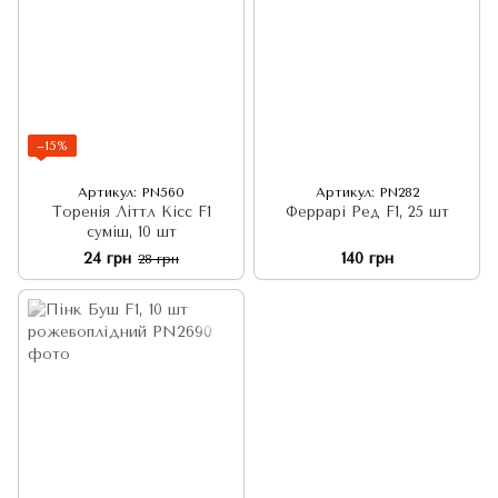
−15%
Артикул: PN560
Артикул: PN282
Торенія Літтл Кісс F1
Феррарі Ред F1, 25 шт
суміш, 10 шт
24 грн
140 грн
28 грн